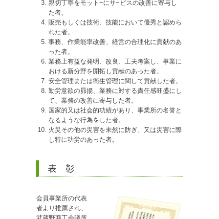
親切丁寧をモット−にサ−ビスの改善に寄与し
た者。
販売もしくは技術、技能において優秀と認めら
れた者。
事務、作業能率改善、経営の合理化に貢献のあ
った者。
業務上有益な発明、改良、工夫考案し、事業に
おける新分野を開拓し貢献のあった者。
安全管理または衛生管理に関して貢献した者。
勤労意欲の昴揚、業務に対する責任感旺盛にし
て、業務の改善に寄与した者。
国家的又は社会的功績があり、事業所の名誉と
なるような行為をした者。
火災その他の災害を未然に防ぎ、又は災害に際
し特に功労のあった者。
表 彰
会員事業所の代表
者より推薦され、
武蔵野商工会議所