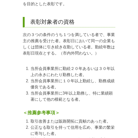
を目的とした表彰です。
表彰対象者の資格
次の３つの条件のうち１つを満している者で、事業
主の推薦を受けた者。表彰日において同一の企業も
しくは団体に引き続き在勤している者。勤続年数は
表彰日現在とする。（市内外問わない。）
当所会員事業所に勤続２０年あるいは３０年以
上の永きにわたり勤務した者。
当所会員事業所に１０年以上勤続し、勤務成績
優良である者。
当所会員事業所に3年以上勤務し、特に業績顕
著にして他の模範となる者。
＜推薦参考事項＞
取引改善または販路開拓に貢献のあった者。
公正なる取引を持って信用を広め、事業の繁栄
に寄与した者。