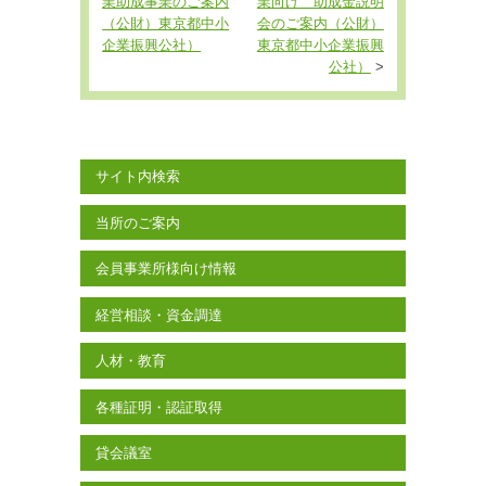
業助成事業のご案内
業向け 助成金説明
（公財）東京都中小
会のご案内（公財）
企業振興公社）
東京都中小企業振興
公社）
>
サイト内検索
当所のご案内
会員事業所様向け情報
経営相談・資金調達
人材・教育
各種証明・認証取得
貸会議室