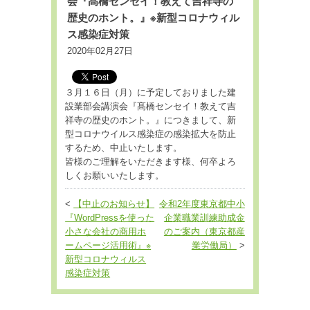
会『髙橋センセイ！教えて吉祥寺の
歴史のホント。』※新型コロナウィル
ス感染症対策
2020年02月27日
３月１６日（月）に予定しておりました建
設業部会講演会『髙橋センセイ！教えて吉
祥寺の歴史のホント。』につきまして、新
型コロナウイルス感染症の感染拡大を防止
するため、中止いたします。
皆様のご理解をいただきます様、何卒よろ
しくお願いいたします。
<
【中止のお知らせ】
令和2年度東京都中小
『WordPressを使った
企業職業訓練助成金
小さな会社の商用ホ
のご案内（東京都産
ームページ活用術』※
業労働局）
>
新型コロナウィルス
感染症対策