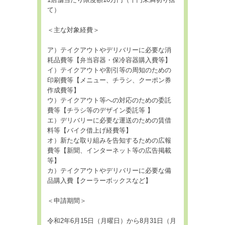
1店舗当たり限度額10万円（千円未満切り捨
て）
＜主な対象経費＞
ア）テイクアウトやデリバリーに必要な消
耗品費等【弁当容器・保冷容器購入費等】
イ）テイクアウトや割引等の周知のための
印刷費等【メニュー、チラシ、クーポン券
作成費等】
ウ）テイクアウト等への対応のための委託
費等【チラシ等のデザイン委託等 】
エ）デリバリーに必要な運送のための賃借
料等【バイク借上げ経費等】
オ）新たな取り組みを告知するための広報
費等【新聞、インターネット等の広告掲載
等】
カ）テイクアウトやデリバリーに必要な備
品購入費【クーラーボックスなど】
＜申請期間＞
令和2年6月15日（月曜日）から8月31日（月