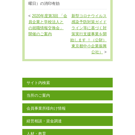
曜日）の消印有効
<
2020年度第3回 「会
新型コロナウイルス
員企業と学校法人と
感染予防対策ガイド
の就職情報交換会」
ライン等に基づく対
開催のご案内
策実行支援事業を開
始します ！（公財）
東京都中小企業振興
公社）
>
サイト内検索
当所のご案内
会員事業所様向け情報
経営相談・資金調達
人材・教育