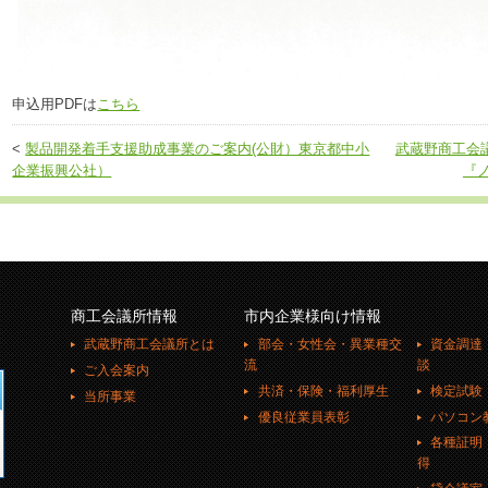
申込用PDFは
こちら
<
製品開発着手支援助成事業のご案内(公財）東京都中小
武蔵野商工会議
企業振興公社）
『
商工会議所情報
市内企業様向け情報
武蔵野商工会議所とは
部会・女性会・異業種交
資金調達
流
談
ご入会案内
共済・保険・福利厚生
検定試験
当所事業
優良従業員表彰
パソコン
各種証明
得