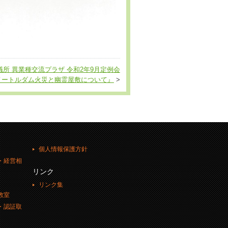
所 異業種交流プラザ 令和2年9月定例会
ノートルダム火災と幽霊屋敷について』
>
個人情報保護方針
・経営相
リンク
リンク集
教室
・認証取