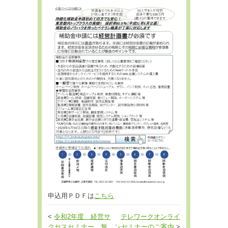
申込用ＰＤＦは
こちら
<
令和2年度 経営サ
テレワークオンライ
クセスセミナー 無
ンセミナーのご案内
>