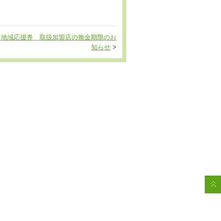
し地域応援券 取扱加盟店の換金期限のお
知らせ
>