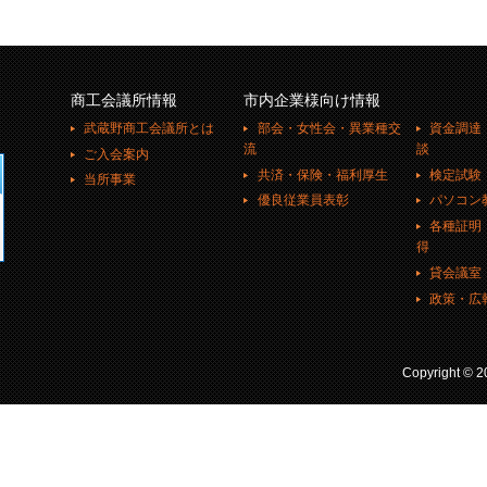
商工会議所情報
市内企業様向け情報
武蔵野商工会議所とは
部会・女性会・異業種交
資金調達
流
談
ご入会案内
共済・保険・福利厚生
検定試験
当所事業
優良従業員表彰
パソコン
各種証明
得
貸会議室
政策・広
Copyright ©