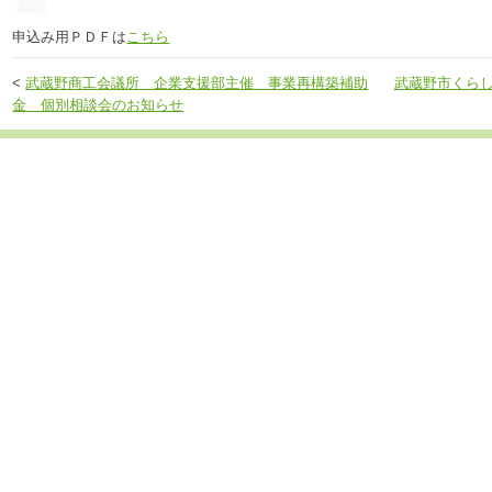
申込み用ＰＤＦは
こちら
<
武蔵野商工会議所 企業支援部主催 事業再構築補助
武蔵野市くら
金 個別相談会のお知らせ