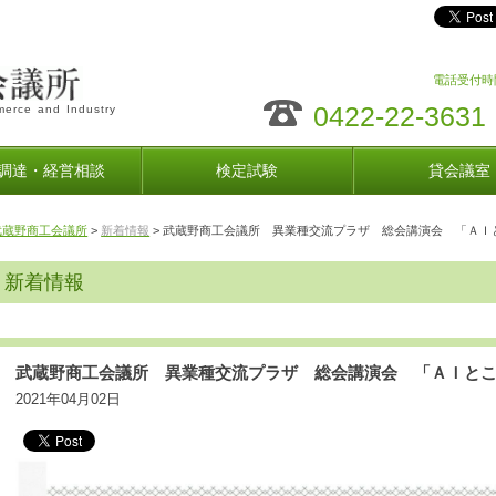
電話受付時間
0422-22-3631
erce and Industry
調達・経営相談
検定試験
貸会議室
武蔵野商工会議所
>
新着情報
> 武蔵野商工会議所 異業種交流プラザ 総会講演会 「ＡＩ
新着情報
武蔵野商工会議所 異業種交流プラザ 総会講演会 「ＡＩと
2021年04月02日