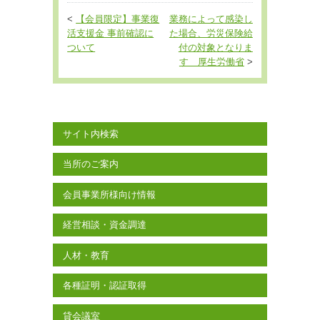
<
【会員限定】事業復
業務によって感染し
活支援金 事前確認に
た場合、労災保険給
ついて
付の対象となりま
す 厚生労働省
>
サイト内検索
当所のご案内
会員事業所様向け情報
経営相談・資金調達
人材・教育
各種証明・認証取得
貸会議室