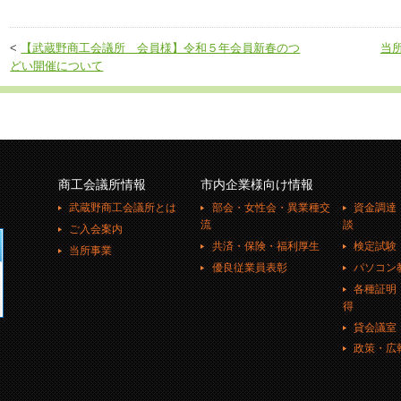
<
【武蔵野商工会議所 会員様】令和５年会員新春のつ
当
どい開催について
商工会議所情報
市内企業様向け情報
武蔵野商工会議所とは
部会・女性会・異業種交
資金調達
流
談
ご入会案内
共済・保険・福利厚生
検定試験
当所事業
優良従業員表彰
パソコン
各種証明
得
貸会議室
政策・広