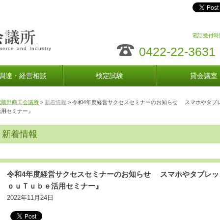
電話受付時間
0422-22-3631
erce and Industry
調達・経営相談
検定試験
貸会議室
武蔵野商工会議所
>
新着情報
> 令和4年度経営サクセスセミナーのお知らせ スマホやタブ
活用セミナー』
新着情報
令和4年度経営サクセスセミナーのお知らせ スマホやタブレット
ｏｕＴｕｂｅ活用セミナー』
2022年11月24日