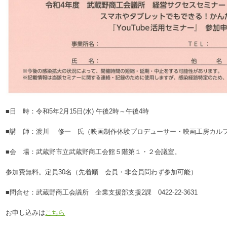
■日 時：令和5年2月15日(水) 午後2時～午後4時
■講 師：渡川 修一 氏（映画制作体験プロデューサー・映画工房カル
■会 場：武蔵野市立武蔵野商工会館５階第１・２会議室。
参加費無料。定員30名（先着順 会員・非会員問わず参加可能）
■問合せ：武蔵野商工会議所 企業支援部支援2課 0422-22-3631
お申し込みは
こちら