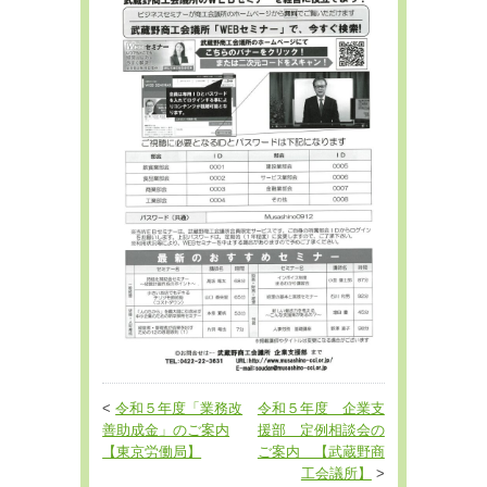
<
令和５年度「業務改
令和５年度 企業支
善助成金」のご案内
援部 定例相談会の
【東京労働局】
ご案内 【武蔵野商
工会議所】
>