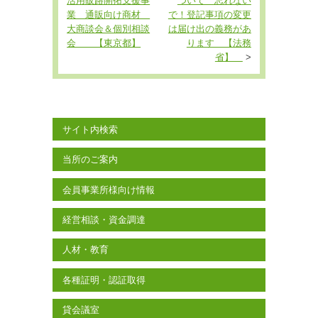
活用販路開拓支援事
ついて 忘れない
業 通販向け商材
で！登記事項の変更
大商談会＆個別相談
は届け出の義務があ
会 【東京都】
ります 【法務
省】
>
サイト内検索
当所のご案内
会員事業所様向け情報
経営相談・資金調達
人材・教育
各種証明・認証取得
貸会議室