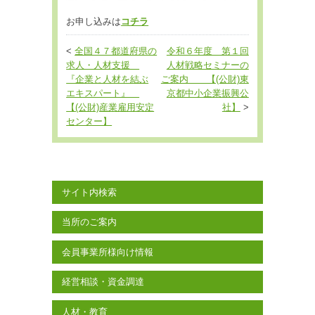
お申し込みは
コチラ
<
全国４７都道府県の
令和６年度 第１回
求人・人材支援
人材戦略セミナーの
『企業と人材を結ぶ
ご案内 【(公財)東
エキスパート』
京都中小企業振興公
【(公財)産業雇用安定
社】
>
センター】
サイト内検索
当所のご案内
会員事業所様向け情報
経営相談・資金調達
人材・教育