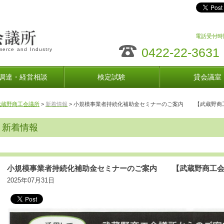
電話受付時間
0422-22-3631
erce and Industry
調達・経営相談
検定試験
貸会議室
武蔵野商工会議所
>
新着情報
> 小規模事業者持続化補助金セミナーのご案内 【武蔵野商
新着情報
小規模事業者持続化補助金セミナーのご案内 【武蔵野商工会
2025年07月31日