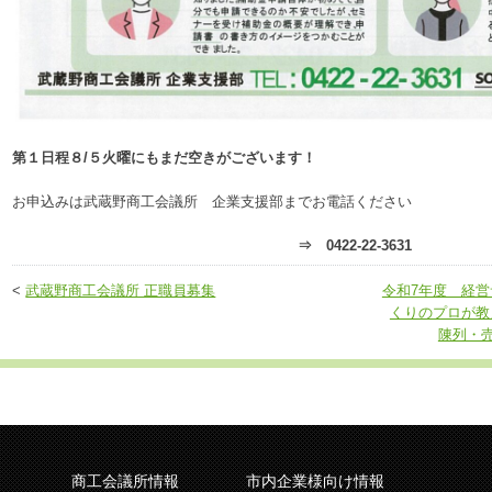
第１日程８/５火曜にもまだ空きがございます！
お申込みは武蔵野商工会議所 企業支援部までお電話ください
⇒ 0422-22-3631
<
武蔵野商工会議所 正職員募集
令和7年度 経
くりのプロが教
陳列・
商工会議所情報
市内企業様向け情報