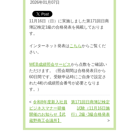
2026年01月07日
11月16日（日）に実施しました第171回日商
簿記検定1級の合格発表を掲載しておりま
す。
インターネット発表は
こちら
からご覧くだ
さい。
WEB成績照会サービス
から点数をご確認い
ただけます。（照会期間は合格発表日から
60日間です。受験申込時にご自身で設定さ
れた4桁の成績照会番号が必要となりま
す。）
<
令和8年度新入社員
第171回日商簿記検定
ビジネスマナー研修
試験（11月16日施
開催のお知らせ【武
行）2級･3級合格発表
蔵野商工会議所】
>