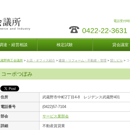
電話受付時間
0422-22-3631
erce and Industry
調達・経営相談
検定試験
貸会議室
武蔵野商工会議所
>
お店・オフィス紹介
>
建築・リフォーム・不動産・管理
>
貸しビル
>
コ
コーポつぼみ
住所
武蔵野市中町2丁目4-8 レジデンス武蔵野401
電話番号
(0422)57-7104
部会
サービス業部会
詳細
不動産賃貸業