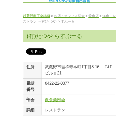
武蔵野商工会議所
>
お店・オフィス紹介
>
飲食店
>
洋食・レ
ストラン
>
(有)たつや らすぷーる
(有)たつや らすぷーる
住所
武蔵野市吉祥寺本町1丁目8-16 F&F
ビルＢ21
電話
0422-22-0877
番号
部会
飲食業部会
詳細
レストラン