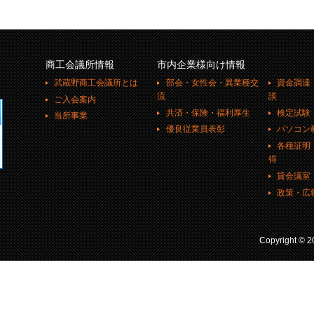
商工会議所情報
市内企業様向け情報
武蔵野商工会議所とは
部会・女性会・異業種交
資金調達
流
談
ご入会案内
共済・保険・福利厚生
検定試験
当所事業
優良従業員表彰
パソコン
各種証明
得
貸会議室
政策・広
Copyright ©