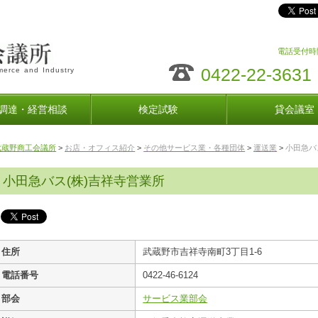
電話受付時間
0422-22-3631
erce and Industry
調達・経営相談
検定試験
貸会議室
武蔵野商工会議所
>
お店・オフィス紹介
>
その他サービス業・各種団体
>
運送業
>
小田急バ
小田急バス(株)吉祥寺営業所
住所
武蔵野市吉祥寺南町3丁目1-6
電話番号
0422-46-6124
部会
サービス業部会