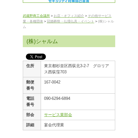
武蔵野商工会議所
>
お店・オフィス紹介
>
その他サービス
業・各種団体
>
冠婚葬祭・仏壇仏具・イベント
>
(株)シャル
ム
(株)シャルム
住所
東京都杉並区西荻北3-2-7 グロリア
ス西荻窪703
郵便
167-0042
番号
電話
090-6294-6894
番号
部会
サービス業部会
詳細
宴会代理業