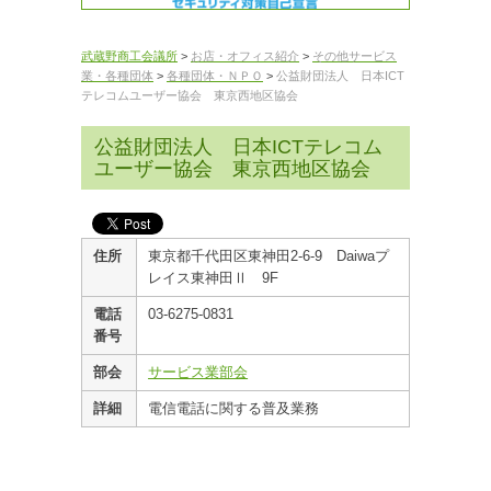
武蔵野商工会議所
>
お店・オフィス紹介
>
その他サービス
業・各種団体
>
各種団体・ＮＰＯ
>
公益財団法人 日本ICT
テレコムユーザー協会 東京西地区協会
公益財団法人 日本ICTテレコム
ユーザー協会 東京西地区協会
住所
東京都千代田区東神田2-6-9 Daiwaプ
レイス東神田Ⅱ 9F
電話
03-6275-0831
番号
部会
サービス業部会
詳細
電信電話に関する普及業務