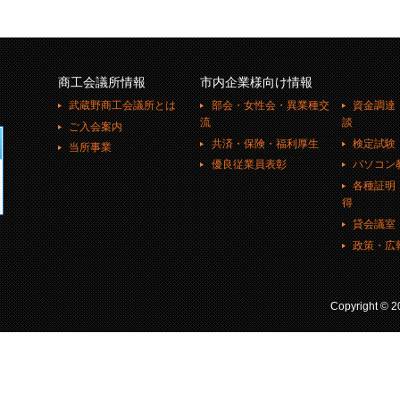
商工会議所情報
市内企業様向け情報
武蔵野商工会議所とは
部会・女性会・異業種交
資金調達
流
談
ご入会案内
共済・保険・福利厚生
検定試験
当所事業
優良従業員表彰
パソコン
各種証明
得
貸会議室
政策・広
Copyright ©