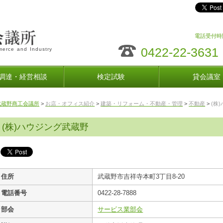
電話受付時間
0422-22-3631
erce and Industry
調達・経営相談
検定試験
貸会議室
武蔵野商工会議所
>
お店・オフィス紹介
>
建築・リフォーム・不動産・管理
>
不動産
>
(株
(株)ハウジング武蔵野
住所
武蔵野市吉祥寺本町3丁目8-20
電話番号
0422-28-7888
部会
サービス業部会