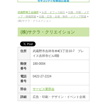
武蔵野商工会議所
>
お店・オフィス紹介
>
出版・印刷・メデ
ィア・情報関連
>
出版・広告・企画・制作・メディア関連
>
(株)サクラ・クリエイション
(株)サクラ・クリエイション
住所
武蔵野市吉祥寺本町1丁目10-7 プレ
イス吉祥寺ビル8階
郵便
180-0004
番号
電話
0422-27-2224
番号
部会
サービス業部会
詳細
広告・印刷・デザイン・イベント企画