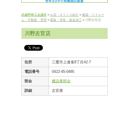
武蔵野商工会議所
>
お店・オフィス紹介
>
建築・リフォー
ム・不動産・管理
>
看板・塗装・板金加工
>
川野左官店
川野左官店
住所
三鷹市上連雀9丁目42-7
電話番号
0422-45-0485
部会
建設業部会
詳細
左官業