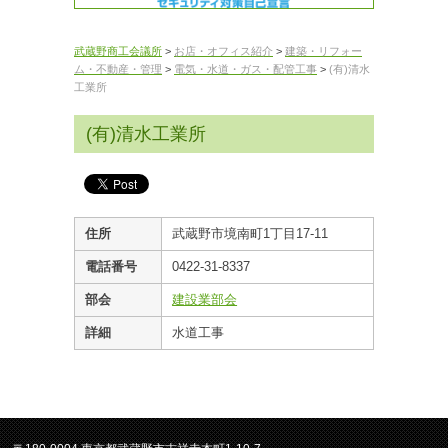
武蔵野商工会議所
>
お店・オフィス紹介
>
建築・リフォー
ム・不動産・管理
>
電気・水道・ガス・配管工事
>
(有)清水
工業所
(有)清水工業所
住所
武蔵野市境南町1丁目17-11
電話番号
0422-31-8337
部会
建設業部会
詳細
水道工事