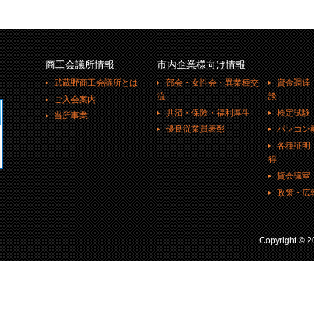
商工会議所情報
市内企業様向け情報
武蔵野商工会議所とは
部会・女性会・異業種交
資金調達
流
談
ご入会案内
共済・保険・福利厚生
検定試験
当所事業
優良従業員表彰
パソコン
各種証明
得
貸会議室
政策・広
Copyright ©