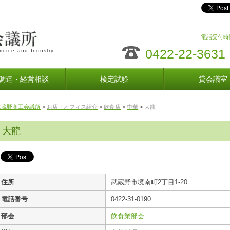
電話受付時間
0422-22-3631
erce and Industry
調達・経営相談
検定試験
貸会議室
武蔵野商工会議所
>
お店・オフィス紹介
>
飲食店
>
中華
>
大龍
大龍
住所
武蔵野市境南町2丁目1-20
電話番号
0422-31-0190
部会
飲食業部会