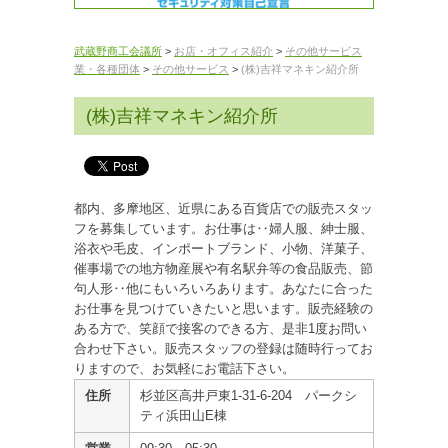
武蔵野商工会議所
>
お店・オフィス紹介
>
その他サービス
業・各種団体
>
その他サービス
>
(株)吉祥マネキン紹介所
(株)吉祥マネキン紹介所
都内、多摩地区、近県にある百貨店での販売スタッ
フを募集しています。お仕事は‥婦人服、紳士服、
浴衣や毛皮、インポートブランド、小物、洋菓子、
催事場での地方物産展や有名駅弁等の食品販売、節
句人形‥他にもいろいろあります。あなたに合った
お仕事を見つけていきたいと思います。販売経験の
ある方で、笑顔で接客のできる方、是非1度お問い
合わせ下さい。販売スタッフの登録は随時行ってお
りますので、お気軽にお電話下さい。
住所
杉並区高井戸東1-31-6-204 パークシ
ティ浜田山E棟