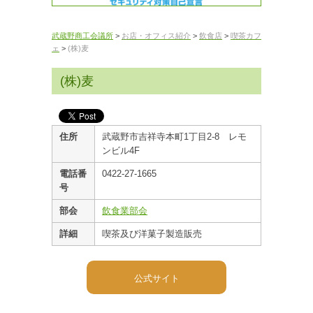
武蔵野商工会議所
>
お店・オフィス紹介
>
飲食店
>
喫茶カフ
ェ
>
(株)麦
(株)麦
住所
武蔵野市吉祥寺本町1丁目2-8 レモ
ンビル4F
電話番
0422-27-1665
号
部会
飲食業部会
詳細
喫茶及び洋菓子製造販売
公式サイト