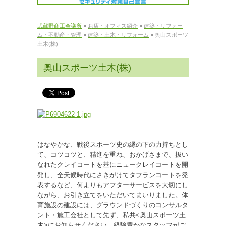
武蔵野商工会議所
>
お店・オフィス紹介
>
建築・リフォー
ム・不動産・管理
>
建築・土木・リフォーム
>
奥山スポーツ
土木(株)
奥山スポーツ土木(株)
はなやかな、戦後スポーツ史の縁の下の力持ちとし
て、コツコツと、精進を重ね、おかげさまで、扱い
なれたクレイコートを基にニュークレイコートを開
発し、全天候時代にさきがけてタフランコートを発
表するなど、何よりもアフターサービスを大切にし
ながら、お引き立てをいただいてまいりました。体
育施設の建設には、グラウンドづくりのコンサルタ
ント・施工会社として先ず、私共<奥山スポーツ土
木>にお知らせください。経験豊かなスタッフがご