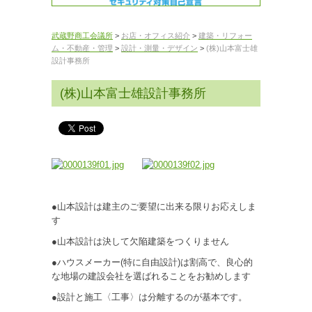
武蔵野商工会議所
>
お店・オフィス紹介
>
建築・リフォー
ム・不動産・管理
>
設計・測量・デザイン
>
(株)山本富士雄
設計事務所
(株)山本富士雄設計事務所
●山本設計は建主のご要望に出来る限りお応えしま
す
●山本設計は決して欠陥建築をつくりません
●ハウスメーカー(特に自由設計)は割高で、良心的
な地場の建設会社を選ばれることをお勧めします
●設計と施工〈工事〉は分離するのが基本です。