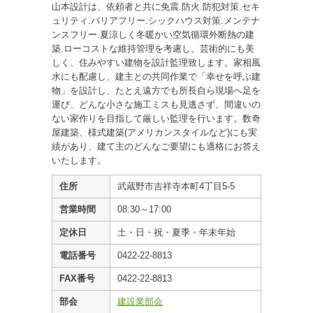
山本設計は、依頼者と共に免震.防火.防犯対策.セキ
ュリティ.バリアフリー.シックハウス対策.メンテナ
ンスフリー.夏涼しく冬暖かい空気循環外断熱の建
築.ローコストな維持管理を考慮し、芸術的にも美
しく、住みやすい建物を設計監理致します。家相風
水にも配慮し、建主との共同作業で「幸せを呼ぶ建
物」を設計し、たとえ遠方でも所長自ら現場へ足を
運び、どんな小さな施工ミスも見逃さず、間違いの
ない家作りを目指して厳しい監理を行います。数奇
屋建築、様式建築(アメリカンスタイルなど)にも実
績があり、建て主のどんなご要望にも適格にお答え
いたします。
住所
武蔵野市吉祥寺本町4丁目5-5
営業時間
08:30～17:00
定休日
土・日・祝・夏季・年末年始
電話番号
0422-22-8813
FAX番号
0422-22-8813
部会
建設業部会