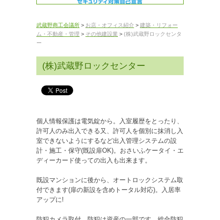
武蔵野商工会議所
>
お店・オフィス紹介
>
建築・リフォー
ム・不動産・管理
>
その他建設業
>
(株)武蔵野ロックセンタ
ー
(株)武蔵野ロックセンター
個人情報保護は電気錠から。入室履歴をとったり、
許可人のみ出入できる又、許可人を個別に抹消し入
室できないようにするなど出入管理システムの設
計・施工・保守(既設扉OK)。おさいふケータイ・エ
ディーカード使っての出入も出来ます。
既設マンションに後から、オートロックシステム取
付できます(扉の新設を含めトータル対応)。入居率
アップに!
防犯カメラ取付。防犯は資産の一部です。総合防犯