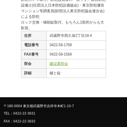
設備士(社団法人日本防犯設備協会)・東京防犯優良
マンション等調査員(財団法人東京防犯協会連合会)
による防犯
ロック交換・補助錠取付。もちろん1箇所からも大
歓迎。
住所
武蔵野市西久保2丁目18-4
電話番号
0422-59-1769
FAX番号
0422-59-1569
部会
建設業部会
詳細
鍵と錠
〒180-0004 東京都武蔵野市吉祥寺本町1-10-7
TEL：0422-22-3631
FAX：0422-22-3632