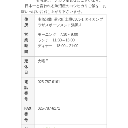
もち豚ポークカツ定食などございます。
日本一と言われる魚沼産のコシヒカリご飯を、お
腹いっぱいお召し上がり下さいませ。
住
南魚沼郡 湯沢町土樽6303-1 ダイカンプ
所
ラザスポーツメント湯沢-I
営
モーニング 7:30～9:00
業
ランチ 11:30～13:00
時
ディナー 18:00～21:00
間
定
火曜日
休
日
電
025-787-6161
話
番
号
FAX
025-787-6171
番
号