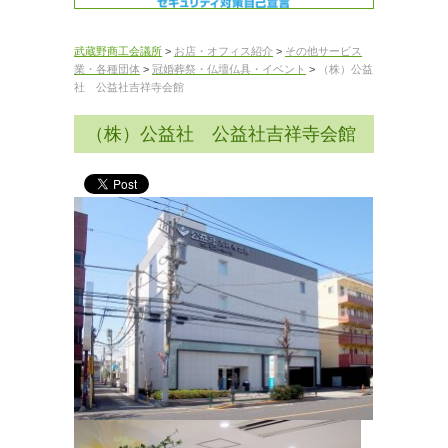
武蔵野商工会議所
>
お店・オフィス紹介
>
その他サービス
業・各種団体
>
冠婚葬祭・仏壇仏具・イベント
>
（株）公益
社 公益社吉祥寺会館
（株）公益社 公益社吉祥寺会館