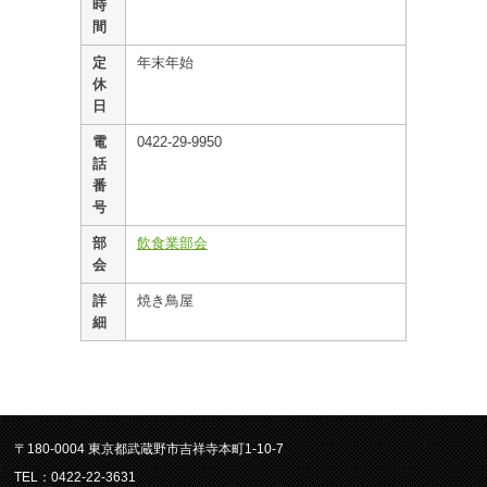
時
間
定
年末年始
休
日
電
0422-29-9950
話
番
号
部
飲食業部会
会
詳
焼き鳥屋
細
〒180-0004 東京都武蔵野市吉祥寺本町1-10-7
TEL：0422-22-3631