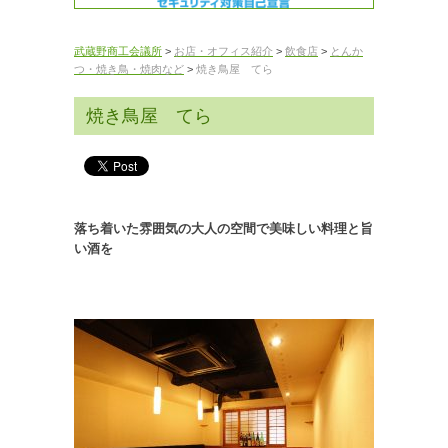
武蔵野商工会議所
>
お店・オフィス紹介
>
飲食店
>
とんか
つ・焼き鳥・焼肉など
>
焼き鳥屋 てら
焼き鳥屋 てら
落ち着いた雰囲気の大人の空間で美味しい料理と旨
い酒を