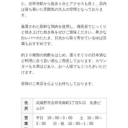
た。吉祥寺駅から徒歩１分とアクセスも良く、店内
は落ち着いた雰囲気の大人の空間となっておりま
す。
厳選された新鮮な鶏肉を使用し、備長炭でじっくり
と焼き上げた焼き鳥をぜひご賞味ください。希少な
白レバーのたたき、日光から取り寄せているゆば豆
腐もおすすめです。
約２０種類の焼酎をはじめ、選りすぐりの日本酒な
ど料理に合う旨い酒もご用意しております。カウン
ターも６席ほどあり、お一人様でもくつろぎいただ
けます。
皆様のご来店を心よりお待ちしております。
住
武蔵野市吉祥寺南町1丁目5-11 丸善ビ
所
ル2Ｆ
営
平日 18：00～3：00 土 16：00～
業
3：00 日・祝 16：00～1：00