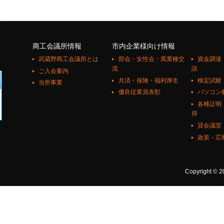
商工会議所情報
市内企業様向け情報
武蔵野商工会議所とは
部会・女性会・異業種交
資金調達
流
談
ご入会案内
共済・保険・福利厚生
検定試験
当所事業
優良従業員表彰
パソコン
各種証明
得
貸会議室
政策・広
Copyright ©