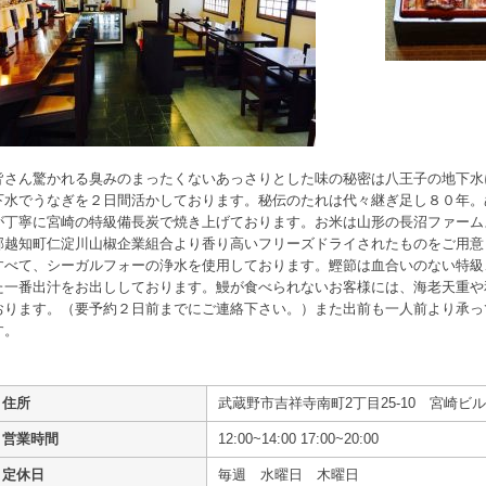
皆さん驚かれる臭みのまったくないあっさりとした味の秘密は八王子の地下水
下水でうなぎを２日間活かしております。秘伝のたれは代々継ぎ足し８０年。
が丁寧に宮崎の特級備長炭で焼き上げております。お米は山形の長沼ファーム
郡越知町仁淀川山椒企業組合より香り高いフリーズドライされたものをご用意
すべて、シーガルフォーの浄水を使用しております。鰹節は血合いのない特級
た一番出汁をお出ししております。鰻が食べられないお客様には、海老天重や
おります。（要予約２日前までにご連絡下さい。）また出前も一人前より承っ
す。
住所
武蔵野市吉祥寺南町2丁目25-10 宮崎ビル1
営業時間
12:00~14:00 17:00~20:00
定休日
毎週 水曜日 木曜日