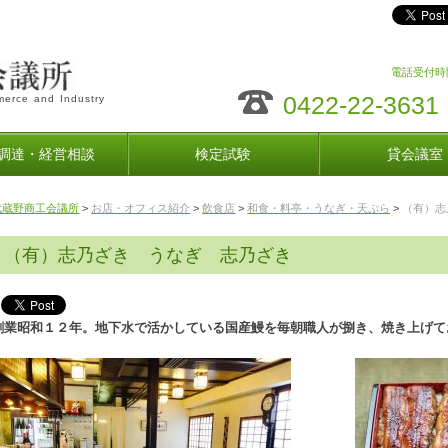
電話受付時間
0422-22-3631
erce and Industry
調達・経営相談
検定試験
貸会議室
武蔵野商工会議所
>
お店・オフィス紹介
>
飲食店
>
和食・料亭・うなぎ・天ぷら
>
（有）志
（有）志乃ざき うなぎ 志乃ざき
創業昭和１２年。地下水で活かしている国産鰻を毎朝職人が捌き、焼き上げて