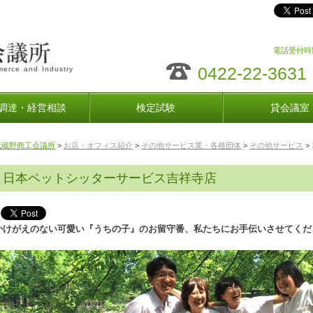
電話受付時間
0422-22-3631
erce and Industry
調達・経営相談
検定試験
貸会議室
武蔵野商工会議所
>
お店・オフィス紹介
>
その他サービス業・各種団体
>
その他サービス
>
日本ペットシッターサービス吉祥寺店
かけがえのない可愛い『うちの子』のお留守番、私たちにお手伝いさせてくだ