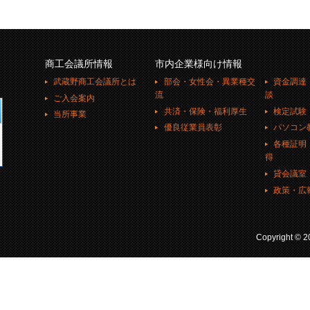
商工会議所情報
市内企業様向け情報
武蔵野商工会議所とは
部会・女性会・異業種交
資金調達
流
談
ご入会案内
共済・保険・福利厚生
検定試験
当所事業
優良従業員表彰
パソコン
各種証明
得
貸会議室
政策・広
Copyright ©