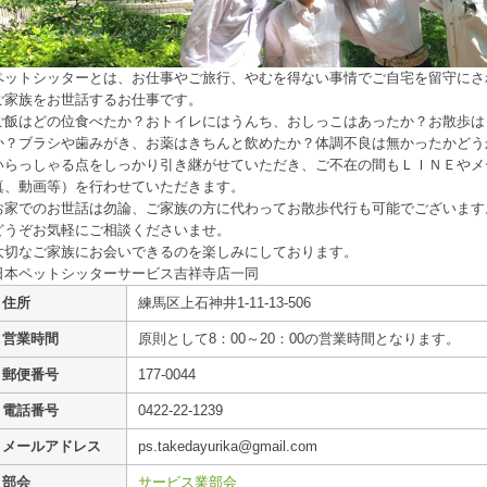
ペットシッターとは、お仕事やご旅行、やむを得ない事情でご自宅を留守にさ
ご家族をお世話するお仕事です。
ご飯はどの位食べたか？おトイレにはうんち、おしっこはあったか？お散歩は
か？ブラシや歯みがき、お薬はきちんと飲めたか？体調不良は無かったかどう
いらっしゃる点をしっかり引き継がせていただき、ご不在の間もＬＩＮＥやメ
真、動画等）を行わせていただきます。
お家でのお世話は勿論、ご家族の方に代わってお散歩代行も可能でございます
どうぞお気軽にご相談くださいませ。
大切なご家族にお会いできるのを楽しみにしております。
日本ペットシッターサービス吉祥寺店一同
住所
練馬区上石神井1-11-13-506
営業時間
原則として8：00～20：00の営業時間となります。
郵便番号
177-0044
電話番号
0422-22-1239
メールアドレス
ps.takedayurika@gmail.com
部会
サービス業部会