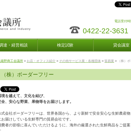
電話受付時間
0422-22-3631
erce and Industry
調達・経営相談
検定試験
貸会議室
武蔵野商工会議所
>
お店・オフィス紹介
>
その他サービス業・各種団体
>
貿易業
>
（株）ボ
（株）ボーダーフリー
国境を越えて、文化を結び、
安全、安心な野菜、果物等をお届けします。
株式会社ボーダーフリーは、世界各国から、より新鮮で安全安心な生鮮農産物
にお届けしている生鮮専門の貿易会社です。
消費者の皆様に喜んでいただけるように、海外の厳選された生鮮商品をご提案