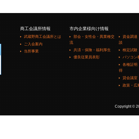
商工会議所情報
市内企業様向け情報
武蔵野商工会議所とは
部会・女性会・異業種交
資金調達
流
談
ご入会案内
共済・保険・福利厚生
検定試験
当所事業
優良従業員表彰
パソコン
各種証明
得
貸会議室
政策・広
Copyright ©