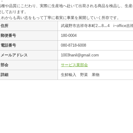
す。
品種や品質にこだわり、実際に生産地へ赴いて出荷される商品を検品し、生産
売しております。
これからも高い志をもって丁寧に着実に事業を展開していく所存です。
住所
武蔵野市吉祥寺本町2ㅡ8ㅡ4 i−office吉
郵便番号
180-0004
電話番号
080-8718-6008
メールアドレス
1003hanil@gmail.com
部会
サービス業部会
詳細
生鮮輸入 野菜 果物