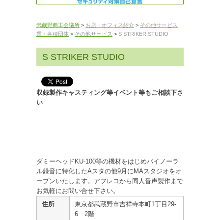
武蔵野商工会議所
>
お店・オフィス紹介
>
その他サービス
業・各種団体
>
その他サービス
>
S STRIKER STUDIO
S STRIKER STUDIO
収録製作キャスティング等イベント等もご相談下さ
い
ダミーヘッドKU-100等の機材をはじめバイノーラ
ル録音に特化したAスタの他9月にMAスタジオをオ
ープンいたします。アフレコから同人音声製作まで
お気軽にお問い合せ下さい。
住所
東京都武蔵野市吉祥寺本町1丁目29-
6 2階