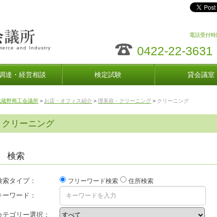
電話受付時間
0422-22-3631
erce and Industry
調達・経営相談
検定試験
貸会議室
武蔵野商工会議所
>
お店・オフィス紹介
>
理美容・クリーニング
>
クリーニング
クリーニング
検索
検索タイプ：
フリーワード検索
住所検索
キーワード：
カテゴリー選択：