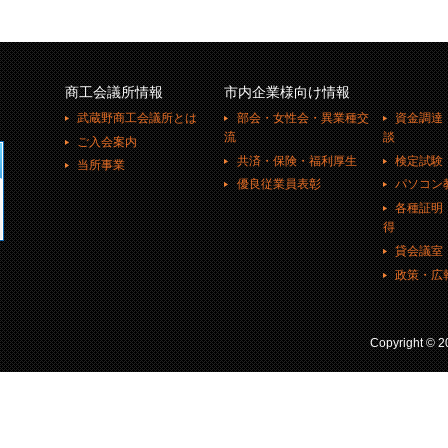
商工会議所情報
市内企業様向け情報
武蔵野商工会議所とは
部会・女性会・異業種交
資金調達
流
談
ご入会案内
共済・保険・福利厚生
検定試験
当所事業
優良従業員表彰
パソコン
各種証明
得
貸会議室
政策・広
Copyright ©