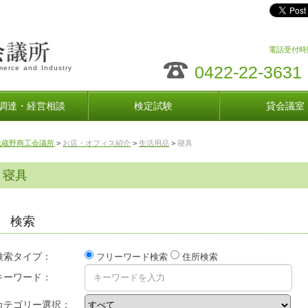
電話受付時間
0422-22-3631
erce and Industry
調達・経営相談
検定試験
貸会議室
武蔵野商工会議所
>
お店・オフィス紹介
>
生活用品
>
寝具
寝具
検索
検索タイプ：
フリーワード検索
住所検索
キーワード：
カテゴリー選択：