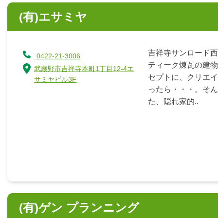
(有)エサミヤ
吉祥寺サンロード西
0422-21-3006
ティーク煉瓦の建物
武蔵野市吉祥寺本町1丁目12-4エ
セプトに、クリエイ
サミヤビル3F
ったら・・・。そん
た、隠れ家的..
(有)ゲン プランニング