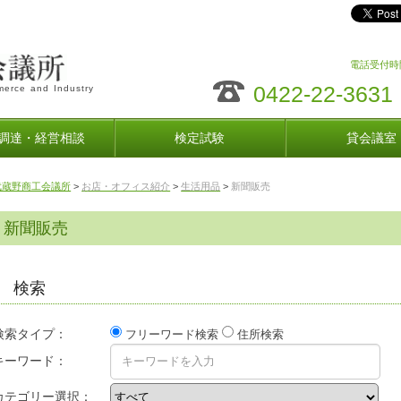
電話受付時間
0422-22-3631
erce and Industry
調達・経営相談
検定試験
貸会議室
武蔵野商工会議所
>
お店・オフィス紹介
>
生活用品
>
新聞販売
新聞販売
検索
検索タイプ：
フリーワード検索
住所検索
キーワード：
カテゴリー選択：