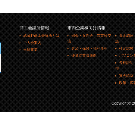
商工会議所情報
市内企業様向け情報
武蔵野商工会議所とは
部会・女性会・異業種交
資金調達
流
談
ご入会案内
共済・保険・福利厚生
検定試験
当所事業
優良従業員表彰
パソコン
各種証明
得
貸会議室
政策・広
Copyright ©