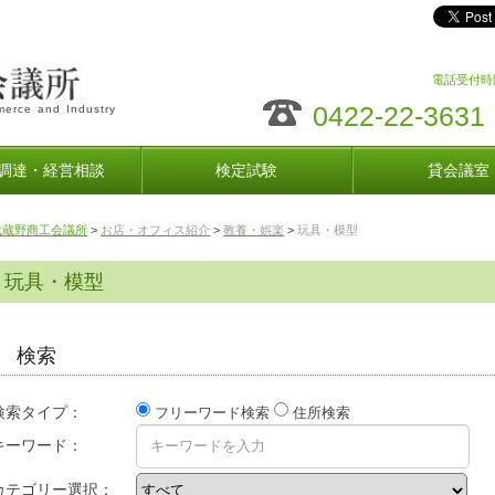
電話受付時間
0422-22-3631
erce and Industry
調達・経営相談
検定試験
貸会議室
武蔵野商工会議所
>
お店・オフィス紹介
>
教養・娯楽
>
玩具・模型
玩具・模型
検索
検索タイプ：
フリーワード検索
住所検索
キーワード：
カテゴリー選択：