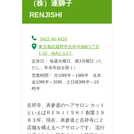
（株）連獅子
RENJISHI
0422-46-4424
東京都武蔵野市吉祥寺南町1丁目
1-10 MAビル3Ｆ
定休日： 毎週火曜日、第3月曜日（た
だし、年末年始を除く）
営業時間： 月10時半～19時半 水木
金10時半～20時 土日祝9時半～19
時半
吉祥寺、表参道のヘアサロン カット
といえばＲＥＮＪＩＳＨＩ 創業１９
８３年。現在、表参道と吉祥寺に２
店舗を構えるヘアサロンです。 流行