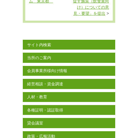
ム 東京都
促す施策（飲食業向
け）についての意
見・要望」を提出
>
サイト内検索
当所のご案内
会員事業所様向け情報
経営相談・資金調達
人材・教育
各種証明・認証取得
貸会議室
政策・広報活動