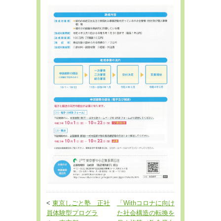
<
東京しごと塾 正社
「Withコロナに向け
員体験型プログラ
た社会構造の転換を