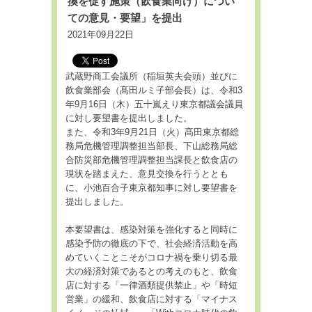
換を促す施策（飲食業向け）につい
ての意見・要望」を提出
2021年09月22日
武蔵野商工会議所（稲垣英夫会頭）並びに
飲食業部会（髙田ルミ子部会長）は、令和3
年9月16日（木）五十嵐えり東京都議会議員
に対し要望書を提出しました。
また、令和3年9月21日（火）髙田東京都総
務局危機管理調整担当部長、下山総務局総
合防災部危機管理調整担当課長と飲食店の
現状を踏まえた、意見交換を行うととも
に、小池百合子東京都知事に対し要望書を
提出しました。
本要望書は、感染対策を強化すると同時に
感染予防の徹底の下で、社会経済活動を高
めていくことこそがコロナ禍を乗り切る最
大の経済対策であるとの考えのもと、飲食
店に対する「一律酒類提供禁止」や「時短
営業」の緩和、飲食店に対する「マイナス