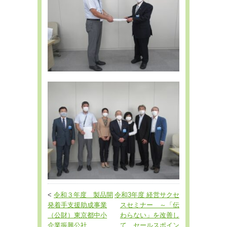
<
令和３年度 製品開
令和3年度 経営サクセ
発着手支援助成事業
スセミナー ～「伝
（公財）東京都中小
わらない」を改善し
企業振興公社
て、セールスポイン