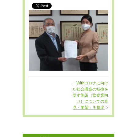
「Withコロナに向け
た社会構造の転換を
促す施策（飲食業向
け）についての意
見・要望」を提出
>