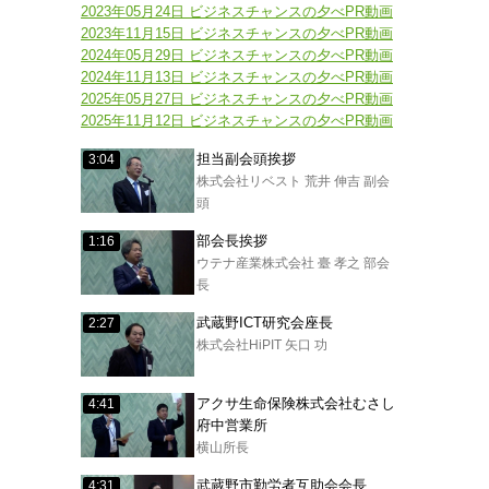
2023年05月24日 ビジネスチャンスの夕べPR動画
2023年11月15日 ビジネスチャンスの夕べPR動画
2024年05月29日 ビジネスチャンスの夕べPR動画
2024年11月13日 ビジネスチャンスの夕べPR動画
2025年05月27日 ビジネスチャンスの夕べPR動画
2025年11月12日 ビジネスチャンスの夕べPR動画
担当副会頭挨拶
3:04
株式会社リベスト 荒井 伸吉 副会
頭
部会長挨拶
1:16
ウテナ産業株式会社 臺 孝之 部会
長
武蔵野ICT研究会座長
2:27
株式会社HiPIT 矢口 功
アクサ生命保険株式会社むさし
4:41
府中営業所
横山所長
武蔵野市勤労者互助会会長
4:31