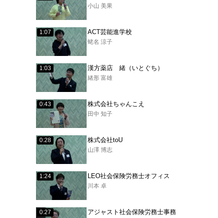
小山 美果
ACT芸能進学校
1:07
蛯名 涼子
漢方薬店 緒（いとぐち）
1:03
緒形 富雄
株式会社ちゃんこえ
0:43
田中 知子
株式会社toU
0:28
山澤 博志
LEO社会保険労務士オフィス
1:24
川本 卓
アジャスト社会保険労務士事務
0:27