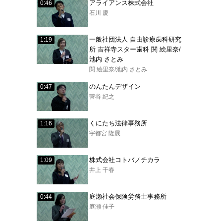
アライアンス株式会社
0:46
石川 慶
一般社団法人 自由診療歯科研究
1:19
所 吉祥寺スター歯科 関 絵里奈/
池内 さとみ
関 絵里奈/池内 さとみ
のんたんデザイン
0:47
菅谷 紀之
くにたち法律事務所
1:16
宇都宮 隆展
株式会社コトバノチカラ
1:09
井上 千春
庭瀬社会保険労務士事務所
0:44
庭瀬 佳子