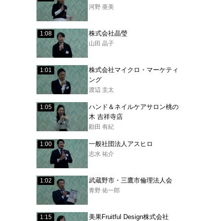
河野 亜美
株式会社晶瑩
1:08
山田 晶子
株式会社マイクロ・マーケティ
1:01
ング
渡辺 圭太
ハンド＆ネイルケアサロン桃の
1:05
木 吉祥寺店
勘田 有紀
一般社団法人アスヒロ
1:00
志水 祐介
武蔵野市・三鷹市倫理法人会
1:02
青野 佑一郎
美果Fruitful Design株式会社
1:15