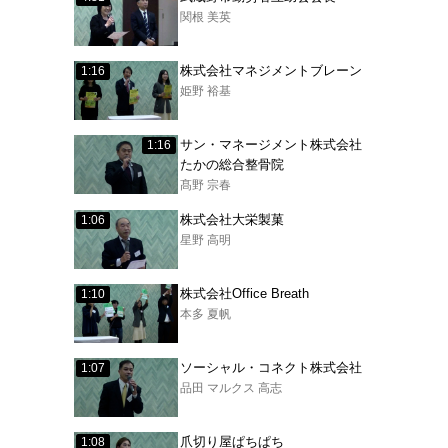
関根 美英
株式会社マネジメントブレーン
1:16
姫野 裕基
サン・マネージメント株式会社
1:16
たかの総合整骨院
髙野 宗春
株式会社大栄製菓
1:06
星野 高明
株式会社Office Breath
1:10
本多 夏帆
ソーシャル・コネクト株式会社
1:07
品田 マルクス 高志
爪切り屋ぱちぱち
1:08