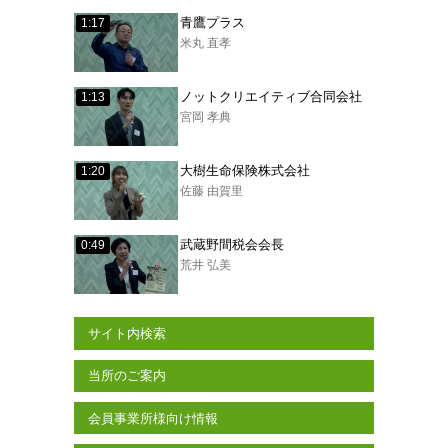
青鷹プラス
1:17
米丸 直孝
ノットクリエイティブ合同会社
1:13
宮岡 孝典
大樹生命保険株式会社
1:20
佐藤 由賀里
武蔵野間税会会長
0:49
荒井 弘美
サイト内検索
当所のご案内
会員事業所様向け情報