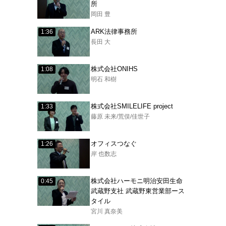
所
岡田 豊
ARK法律事務所
1:36
長田 大
株式会社ONIHS
1:08
明石 和樹
株式会社SMILELIFE project
1:33
藤原 未来/荒俣/佳世子
オフィスつなぐ
1:26
岸 也数志
株式会社ハーモニ明治安田生命
0:45
武蔵野支社 武蔵野東営業部ース
タイル
宮川 真奈美