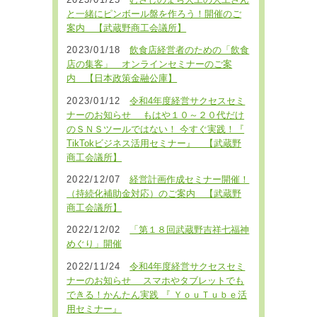
2023/01/25
むさしのまち大工の大工さん
と一緒にピンボール盤を作ろう！開催のご
案内 【武蔵野商工会議所】
2023/01/18
飲食店経営者のための「飲食
店の集客」 オンラインセミナーのご案
内 【日本政策金融公庫】
2023/01/12
令和4年度経営サクセスセミ
ナーのお知らせ もはや１０～２０代だけ
のＳＮＳツールではない！ 今すぐ実践！『
TikTokビジネス活用セミナー』 【武蔵野
商工会議所】
2022/12/07
経営計画作成セミナー開催！
（持続化補助金対応）のご案内 【武蔵野
商工会議所】
2022/12/02
「第１８回武蔵野吉祥七福神
めぐり」開催
2022/11/24
令和4年度経営サクセスセミ
ナーのお知らせ スマホやタブレットでも
できる！かんたん実践 『 ＹｏｕＴｕｂｅ活
用セミナー』