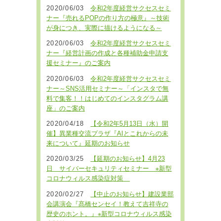
2020/06/03
令和2年度経営サクセスセミ
ナー『売れるPOPの作り方の極意』～技術
が身につき、実際に描けるようになる～
2020/06/03
令和2年度経営サクセスセミ
ナー『経営計画の作成と各種補助金申請支
援セミナー』のご案内
2020/06/03
令和2年度経営サクセスセミ
ナー～SNS活用セミナー～「インスタで無
料で集客！！はじめてのインスタグラム講
座」のご案内
2020/04/18
【令和2年5月13日（水）開
催】異業種交流プラザ『AIとこれからの未
来について』延期のお知らせ
2020/03/25
【延期のお知らせ】4月23
日 サイバーセキュリティセミナー ※新型
コロナウィルス感染症対策
2020/02/27
【中止のお知らせ】建設業部
会講演会『髙橋センセイ！教えて吉祥寺の
歴史のホント。』※新型コロナウィルス感染