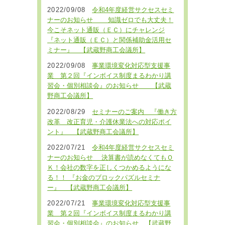
2022/09/08
令和4年度経営サクセスセミ
ナーのお知らせ 知識ゼロでも大丈夫！
今こそネット通販（ＥＣ）にチャレンジ
『ネット通販（ＥＣ）と関係補助金活用セ
ミナー』 【武蔵野商工会議所】
2022/09/08
事業環境変化対応型支援事
業 第２回『インボイス制度まるわかり講
習会・個別相談会』のお知らせ 【武蔵
野商工会議所】
2022/08/29
セミナーのご案内 『働き方
改革 改正育児・介護休業法への対応ポイ
ント』 【武蔵野商工会議所】
2022/07/21
令和4年度経営サクセスセミ
ナーのお知らせ 決算書が読めなくてもＯ
Ｋ！会社の数字を正しくつかめるようにな
る！！ 『お金のブロックパズルセミナ
ー』 【武蔵野商工会議所】
2022/07/21
事業環境変化対応型支援事
業 第２回『インボイス制度まるわかり講
習会・個別相談会』のお知らせ 【武蔵野