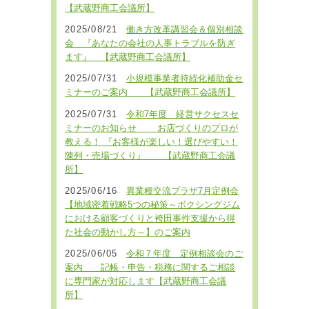
【武蔵野商工会議所】
2025/08/21
働き方改革講習会＆個別相談
会 『あなたの会社の人事トラブルを防ぎ
ます』 【武蔵野商工会議所】
2025/07/31
小規模事業者持続化補助金セ
ミナーのご案内 【武蔵野商工会議所】
2025/07/31
令和7年度 経営サクセスセ
ミナーのお知らせ お店づくりのプロが
教える！ 『お客様が楽しい！選びやすい！
陳列・売場づくり』 【武蔵野商工会議
所】
2025/06/16
異業種交流プラザ7月定例会
【地域密着戦略5つの秘策～ボクシングジム
における顧客づくりと袴田事件支援から得
た社会の動かし方～】のご案内
2025/06/05
令和７年度 定例相談会のご
案内 記帳・申告・税務に関するご相談
に専門家が対応します【武蔵野商工会議
所】