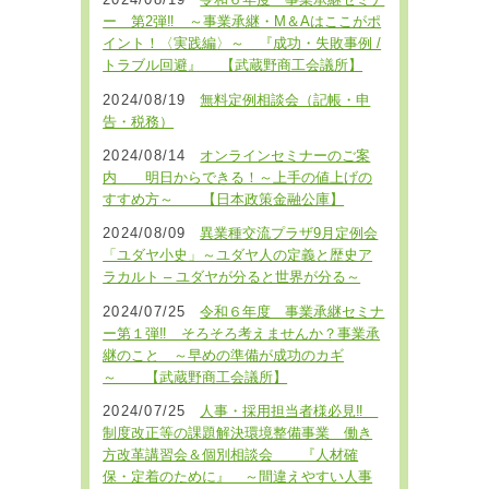
2024/08/19
令和６年度 事業承継セミナ
ー 第2弾‼ ～事業承継・M＆Aはここがポ
イント！〈実践編〉～ 『成功・失敗事例 /
トラブル回避』 【武蔵野商工会議所】
2024/08/19
無料定例相談会（記帳・申
告・税務）
2024/08/14
オンラインセミナーのご案
内 明日からできる！～上手の値上げの
すすめ方～ 【日本政策金融公庫】
2024/08/09
異業種交流プラザ9月定例会
「ユダヤ小史」～ユダヤ人の定義と歴史ア
ラカルト – ユダヤが分ると世界が分る～
2024/07/25
令和６年度 事業承継セミナ
ー第１弾‼ そろそろ考えませんか？事業承
継のこと ～早めの準備が成功のカギ
～ 【武蔵野商工会議所】
2024/07/25
人事・採用担当者様必見‼
制度改正等の課題解決環境整備事業 働き
方改革講習会＆個別相談会 『人材確
保・定着のために』 ～間違えやすい人事