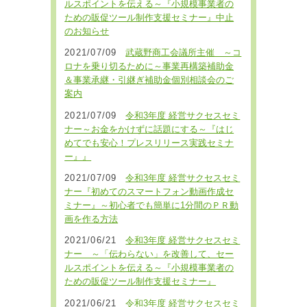
ルスポイントを伝える～『小規模事業者の
ための販促ツール制作支援セミナー』中止
のお知らせ
2021/07/09
武蔵野商工会議所主催 ～コ
ロナを乗り切るために～事業再構築補助金
＆事業承継・引継ぎ補助金個別相談会のご
案内
2021/07/09
令和3年度 経営サクセスセミ
ナー～お金をかけずに話題にする～『はじ
めてでも安心！プレスリリース実践セミナ
ー』』
2021/07/09
令和3年度 経営サクセスセミ
ナー『初めてのスマートフォン動画作成セ
ミナー』～初心者でも簡単に1分間のＰＲ動
画を作る方法
2021/06/21
令和3年度 経営サクセスセミ
ナー ～「伝わらない」を改善して、セー
ルスポイントを伝える～『小規模事業者の
ための販促ツール制作支援セミナー』
2021/06/21
令和3年度 経営サクセスセミ