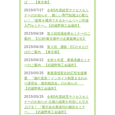
ば 【東京都】
2023/07/27
令和5年度経営サクセスセミ
ナーのお知らせ 難しい専門知識は心配な
い！ 『顧客を獲得できるホームページ作成
入門セミナー』【武蔵野商工会議所】
2023/06/28
第２回現場改善セミナーのご
案内 【(公財)東京都中小企業振興公社】
2023/06/26
第２回 通販・ECのまなび
ばのご案内 【東京都】
2023/06/22
令和５年度 事業承継セミナ
ーのご案内 【武蔵野商工会議所】
2023/05/25
事業環境変化対応型支援事
業 『施行直前！インボイス制度まるわか
り講習会・個別相談会』のお知らせ
【武蔵野商工会議所】
2023/05/25
令和5年度経営サクセスセミ
ナーのお知らせ 出展の成果を何倍にも引き
上げる！ 『展示会出展成功の秘訣セミナ
ー』 【武蔵野商工会議所】