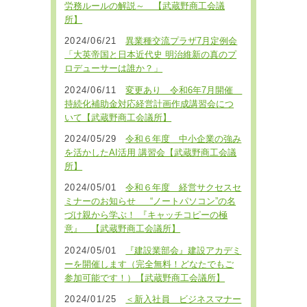
労務ルールの解説～ 【武蔵野商工会議
所】
2024/06/21
異業種交流プラザ7月定例会
「大英帝国と日本近代史 明治維新の真のプ
ロデューサーは誰か？」
2024/06/11
変更あり 令和6年7月開催
持続化補助金対応経営計画作成講習会につ
いて【武蔵野商工会議所】
2024/05/29
令和６年度 中小企業の強み
を活かしたAI活用 講習会【武蔵野商工会議
所】
2024/05/01
令和６年度 経営サクセスセ
ミナーのお知らせ “ノートパソコン”の名
づけ親から学ぶ！ 『キャッチコピーの極
意』 【武蔵野商工会議所】
2024/05/01
『建設業部会』建設アカデミ
ーを開催します（完全無料！どなたでもご
参加可能です！）【武蔵野商工会議所】
2024/01/25
＜新入社員 ビジネスマナー