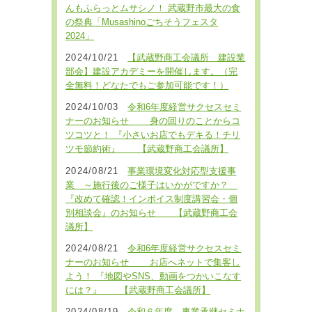
んもふらっとムサシノ！ 武蔵野市最大の食
の祭典「Musashinoごちそうフェスタ
2024」
2024/10/21
【武蔵野商工会議所 建設業
部会】建設アカデミーを開催します。（完
全無料！どなたでもご参加可能です！）
2024/10/03
令和6年度経営サクセスセミ
ナーのお知らせ 身の回りのことからコ
ツコツと！ 『小さいお店でもデキる！チリ
ツモ節約術』 【武蔵野商工会議所】
2024/08/21
事業環境変化対応型支援事
業 ～施行後のご様子はいかがですか？
『改めて確認！インボイス制度講習会・個
別相談会』のお知らせ 【武蔵野商工会
議所】
2024/08/21
令和6年度経営サクセスセミ
ナーのお知らせ お店へネットで集客し
よう！ 『地図やSNS、動画をつかいこなす
には？』 【武蔵野商工会議所】