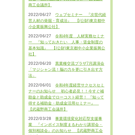
商工会議所】
2022/06/27
ウェブセミナー 『次世代経
営人材の発掘・育成法』 【(公財)東京都中
小企業振興公社】
2022/06/27
令和4年度 人材実務セミナ
ー 『知っておきたい 人事・賃金制度の
基本知識』 【(公財)東京都中小企業振興公
社】
2022/06/20
異業種交流プラザ7月講演会
「マジシャン流！脳の力を更に引き出す方
法」
2022/06/01
令和4年度経営サクセスセミ
ナーのお知らせ 初心者必見！！今すぐ補
助金と助成金でローコスト経営！ 『知って
得する補助金・助成金活用セミナー』
【武蔵野商工会議所】
2022/03/28
事業環境変化対応型支援事
業 『インボイス制度まるわかり講習会・
個別相談会』のお知らせ 【武蔵野商工会