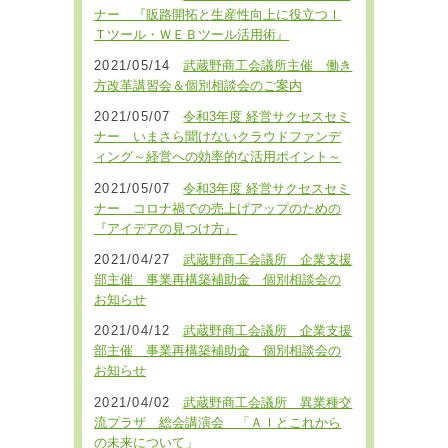
ナー 『販路開拓と生産性向上に役立つＩ
Ｔツール・ＷＥＢツール活用術』
2021/05/14
武蔵野商工会議所主催 働き
方改革講習会＆個別相談会のご案内
2021/05/07
令和3年度 経営サクセスセミ
ナー いまさら聞けないクラウドファンデ
ィング～経営への効率的な活用ポイント～
2021/05/07
令和3年度 経営サクセスセミ
ナー コロナ禍での売上げアップのための
『アイデアの見つけ方』
2021/04/27
武蔵野商工会議所 企業支援
部主催 事業再構築補助金 個別相談会の
お知らせ
2021/04/12
武蔵野商工会議所 企業支援
部主催 事業再構築補助金 個別相談会の
お知らせ
2021/04/02
武蔵野商工会議所 異業種交
流プラザ 総会講演会 「ＡＩとこれから
の未来について」