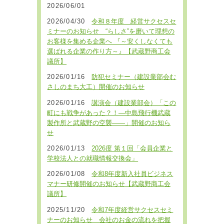
2026/06/01
2026/04/30
令和８年度 経営サクセスセ
ミナーのお知らせ “らしさ”を磨いて理想の
お客様を集める企業へ 『～安くしなくても
選ばれる企業の作り方～』【武蔵野商工会
議所】
2026/01/16
防犯セミナー（建設業部会む
さしのまち大工）開催のお知らせ
2026/01/16
講演会（建設業部会）「この
町にも戦争があった？！―中島飛行機武蔵
製作所と武蔵野の空襲――」開催のお知ら
せ
2026/01/13
2026度 第１回「会員企業と
学校法人との就職情報交換会」
2026/01/08
令和8年度新入社員ビジネス
マナー研修開催のお知らせ【武蔵野商工会
議所】
2025/11/20
令和7年度経営サクセスセミ
ナーのお知らせ 会社のお金の流れを把握