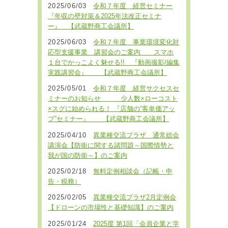
2025/06/03
令和７年度 経営セミナー
『年収の壁対策＆2025年法改正セミナ
ー』 【武蔵野商工会議所】
2025/06/03
令和７年度 事業環境変化対
応型支援事業 講習会のご案内 スマホ
１台でかっこよく魅せる!! 『動画撮影/編集
実践講習会』 【武蔵野商工会議所】
2025/05/01
令和７年度 経営サクセスセ
ミナーのお知らせ 少人数×ローコスト
×スグに始められる！ 『店舗の“客単価アッ
プ”セミナー』 【武蔵野商工会議所】
2025/04/10
異業種交流プラザ 通常総会
講演会【防衛に関する諸問題～国際情勢と
我が国の防衛～】のご案内
2025/02/18
無料定例相談会（記帳・申
告・税務）
2025/02/05
異業種交流プラザ2月定例会
【ドローンの市場性と基礎知識】のご案内
2025/01/24
2025度 第1回「会員企業と学