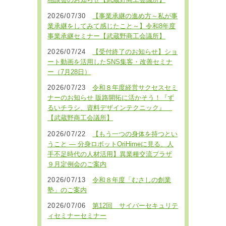
相談会のお知らせ【武蔵野商工会議所】
2026/07/30
【事業承継の進め方～私が事
業承継をしてみて感じたこと～】令和8年度
事業承継セミナー【武蔵野商工会議所】
2026/07/24
【受付終了のお知らせ】ショ
ート動画を活用したSNS集客・改善セミナ
ー（7月28日）
2026/07/23
令和８年度経営サクセスセミ
ナーのお知らせ 販路開拓に活かそう！『ず
るいチラシ、資料デザインテクニック』
【武蔵野商工会議所】
2026/07/22
【もう一つの身体を持つとい
うこと ― 分身ロボットOriHimeに見る、人
手不足時代の人材活用】異業種交流プラザ
９月定例会のご案内
2026/07/13
令和８年度「むさしの創業
塾」のご案内
2026/07/06
第12回 サイバーセキュリテ
ィセミナーセミナー