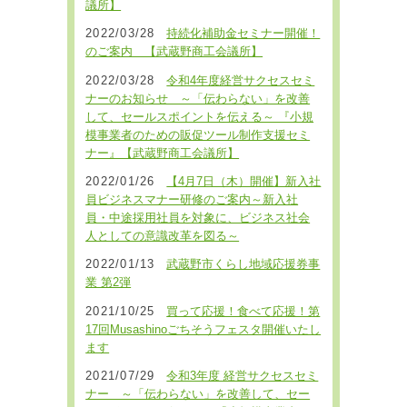
議所】
2022/03/28
持続化補助金セミナー開催！
のご案内 【武蔵野商工会議所】
2022/03/28
令和4年度経営サクセスセミ
ナーのお知らせ ～「伝わらない」を改善
して、セールスポイントを伝える～ 『小規
模事業者のための販促ツール制作支援セミ
ナー』【武蔵野商工会議所】
2022/01/26
【4月7日（木）開催】新入社
員ビジネスマナー研修のご案内～新入社
員・中途採用社員を対象に、ビジネス社会
人としての意識改革を図る～
2022/01/13
武蔵野市くらし地域応援券事
業 第2弾
2021/10/25
買って応援！食べて応援！第
17回Musashinoごちそうフェスタ開催いたし
ます
2021/07/29
令和3年度 経営サクセスセミ
ナー ～「伝わらない」を改善して、セー