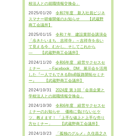
校法人との就職情報交換会」
2025/01/20
令和7年度 新入社員ビジネ
スマナー研修開催のお知らせ 【武蔵野
商工会議所】
2025/01/15
令和７年 建設業部会講演会
「歩きたいまち 吉祥寺」～吉祥寺を歩い
て見える今、むかし、そしてこれから
― 【武蔵野商工会議所】
2024/11/20
令和6年度 経営サクセスセ
ミナー ～Facebook、DM、展示会を活用
した『一人でもできるBtoB販路開拓セミナ
ー』 【武蔵野商工会議所】
2024/10/31
2024度 第３回「会員企業と
学校法人との就職情報交換会」
2024/10/30
令和6年度 経営サクセスセ
ミナーのお知らせ 価格に負けないヒケ
ツ、教えます！ 「上手な値上と上手な売り
方セミナー」 【武蔵野商工会議所】
2024/10/23
「孤独のグルメ」久住昌之さ