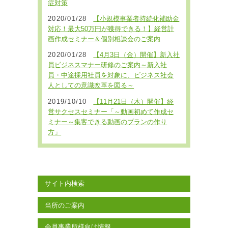
症対策
2020/01/28
【小規模事業者持続化補助金
対応！最大50万円が獲得できる！】経営計
画作成セミナー＆個別相談会のご案内
2020/01/28
【4月3日（金）開催】新入社
員ビジネスマナー研修のご案内～新入社
員・中途採用社員を対象に、ビジネス社会
人としての意識改革を図る～
2019/10/10
【11月21日（木）開催】経
営サクセスセミナー「～動画初めて作成セ
ミナー～集客できる動画のプランの作り
方」
サイト内検索
当所のご案内
会員事業所様向け情報