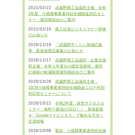
2021/02/22
武蔵野商工会議所主催 令和
3年度 小規模事業者持続化補助金対応セミ
ナー・個別相談会のご案内
2021/02/10
新入社員ビジネスマナー研修
のお知らせ
2020/12/18
「武蔵野市くらし地域応援
券」取扱加盟店募集のお知らせ
2020/12/17
武蔵野商工会議所 企業支援
部主催 令和３年度分の固定資産税・都市
計画税の軽減制度個別相談会のご案内
2020/10/29
武蔵野商工会議所主催
10/29小規模事業者持続化補助金コロナ特別
対応型セミナーについて
2020/10/12
令和2年度 経営サクセスセ
ミナー 無料で最強のSEO！！ 新規顧客
を「Googleマイビジネス」で集める方法！
定員情報
2020/10/08
緊急 小規模事業者持続化補