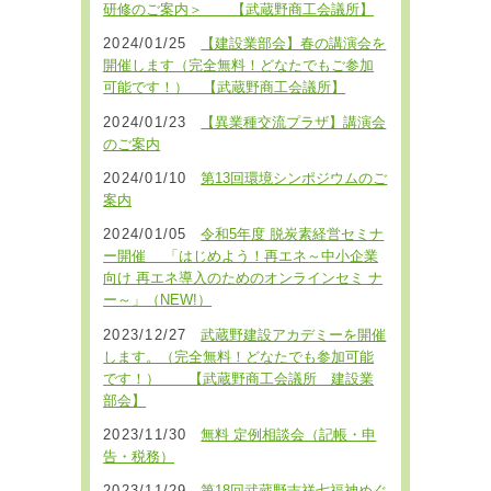
研修のご案内＞ 【武蔵野商工会議所】
2024/01/25
【建設業部会】春の講演会を
開催します（完全無料！どなたでもご参加
可能です！） 【武蔵野商工会議所】
2024/01/23
【異業種交流プラザ】講演会
のご案内
2024/01/10
第13回環境シンポジウムのご
案内
2024/01/05
令和5年度 脱炭素経営セミナ
ー開催 「はじめよう！再エネ～中小企業
向け 再エネ導入のためのオンラインセミ ナ
ー～」（NEW!）
2023/12/27
武蔵野建設アカデミーを開催
します。（完全無料！どなたでも参加可能
です！） 【武蔵野商工会議所 建設業
部会】
2023/11/30
無料 定例相談会（記帳・申
告・税務）