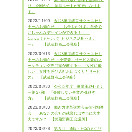
2023/11/29
第18回武蔵野吉祥七福神めぐ
り 今回から、参拝ルートが変更になりま
す。
2023/11/09
令和5年度経営サクセスセミ
ナーのお知らせ お金をかけずに自分で
おしゃれなデザインができる！ 『
Canva（キャンバ）ビジネス活用セミナ
ー』 【武蔵野商工会議所】
2023/09/13
令和5年度経営サクセスセミ
ナーのお知らせ ～小売業・サービス業のマ
ーケティング専門家が教える～ 『女性に優
しい、女性を呼び込むお店づくりとサービ
ス』 【武蔵野商工会議所】
2023/08/30
令和５年度 事業承継セミナ
ー第２弾!! 『失敗しない事業の引継ぎ
方』 【武蔵野商工会議所】
2023/08/30
働き方改革講習会＆個別相談
会 あなたの会社の残業代は本当に大丈
夫ですか？ 【武蔵野商工会議所】
2023/08/28
第３回 通販・ECのまなび