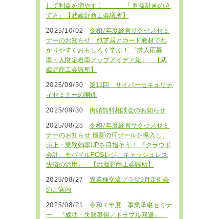
して利益を増やす！ 『 利益計画の立
て方』【武蔵野商工会議所】
2025/10/02
令和7年度経営サクセスセミ
ナーのお知らせ 紙芝居とカード教材でわ
かりやすくおもしろく学ぶ！ 「求人応募
率・人財定着率アップアイデア集」 【武
蔵野商工会議所】
2025/09/30
第11回 サイバーセキュリテ
ィセミナーの開催
2025/09/30
街頭無料相談会のお知らせ
2025/08/28
令和7年度経営サクセスセミ
ナーのお知らせ 最新のITツールを導入し、
売上・業務効率UPを目指そう！ 『クラウド
会計、モバイルPOSレジ、キャッシュレス
決済の活用』 【武蔵野商工会議所】
2025/08/27
異業種交流プラザ9月定例会
のご案内
2025/08/21
令和７年度 事業承継セミナ
ー 『成功・失敗事例／トラブル回避』