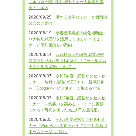
助金コロナ特別対応型セミナー＆個別相談
会のご案内
2020/09/25
働き方改革セミナー＆個別相
談会のご案内
2020/08/19
小規模事業者持続化補助金コ
ロナ特別対応型を活用しませんか？（セミ
ナーと個別相談会の案内）
2020/08/14
武蔵野商工会議所 異業種交
流プラザ 令和2年9月定例会 『ノートルダム
火災と幽霊屋敷について』
2020/08/07
令和2年度 経営サクセスセ
ミナー 無料で最強のSEO！！ 新規顧客
を「Googleマイビジネス」で集める方法！
2020/08/07
令和2年度 経営サクセスセ
ミナー ～集客力を高める～「すぐに実践
できる！写真を使った売上UP支援講座」
2020/06/03
令和2年度経営サクセスセミ
ナー『WordPressを使った小さな会社の商用
ホームページ活用術』